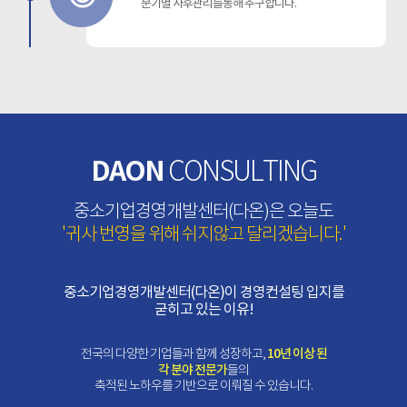
분기별 사후관리를통해 추구합니다.
을 투명하
로써 불이
DAON
CONSULTING
중소기업경영개발센터(다온)은 오늘도
'귀사 번영을 위해 쉬지않고 달리겠습니다.'
중소기업경영개발센터(다온)이 경영컨설팅 입지를
굳히고 있는 이유!
10년 이상 된
전국의 다양한 기업들과 함께 성장하고,
각 분야 전문가
들의
축적된 노하우를 기반으로 이뤄질 수 있습니다.