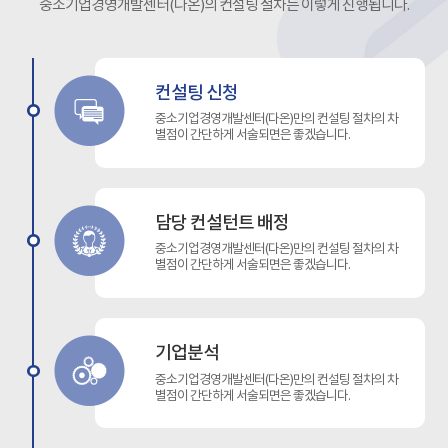
중소기업경영개발센터(다온)의 컨설팅 절차는 이렇게 진행됩니다.
됩니다.
매력을 높
세 과세
자금은 
, 창업자
기업 이미
자금은 1
이 많은 
컨설팅 신청
상속세 과
낙 많고 
. 창업자
한 정책자
중소기업경영개발센터(다온)만의 컨설팅 절차의 차
창업자금과
원 시기도
별점이 간단하게 서술되면은 좋겠습니다.
 동일인으
시점을 놓
금대로 합
에는 정책
되지 아
요한 자금
구분하여
니다. 대
담당 컨설턴트 배정
 성년자가
이 배정이
중소기업경영개발센터(다온)만의 컨설팅 절차의 차
0년간 5
기에 접근
별점이 간단하게 서술되면은 좋겠습니다.
창업자금
알맞은 정
 5억원
에도 요령
 적용합
우리 회사
터 3개월
요하다. 
기업분석
제가 적용
법에는 다
례를 적
금 취급 
중소기업경영개발센터(다온)만의 컨설팅 절차의 차
하지 않습
여러 기관
별점이 간단하게 서술되면은 좋겠습니다.
으며, 이
원 기관의
 경우 6
기관의 회