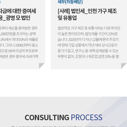
세무(차등배당)
세무(차
증여세
[사례] 법인세_인천 가구 제조
[사례
법인
및 유통업
H
받은 경우
일반적인 가구 제조 및 유통사와는 다르게 마진
각양각색
하는 금액
이 높은 편이었으며, 법인세율 구간이 22%였
하는 정책
%의 세율로
습니다. 2020년이 다 지난 12월에 문의 주셨기
으며, 관
부터 중소
에 현재 기업 상황에서 작년 대비 상시근로자
재단중앙회
 부모로부
증가가 없고, 연구소 등 세액 공제받을 수 있는
소기업진
 과세가액
부분이 없어, 조정이나 제조업 감면 20% 등 형
흥협회가 
 10%의
식상 가능한 부분 안내드렸습니다. 단, 이 기업
관계 법령
다. 다
의 경우 매출이 꾸준하기 때문에, 2021년에는
원 기관이
 받은 날
연구소 설립과 소득 분산 등 체계적이고 효율.
산하 공공
, 증여 받
안정적인 법인 운영관리 안내드리고 인연을 맺
정책자금을
자금을 모
게 됐습니다.
반 기업의
경우, 아
합다. 사
관할세무서
으로 출연
 미제출
금을 받아
 분명하지
기관 등에
을 가산세
증합니다.
CONSULTING
PROCESS
전증여재산
품을 광고
상속인에게
실을 홍보