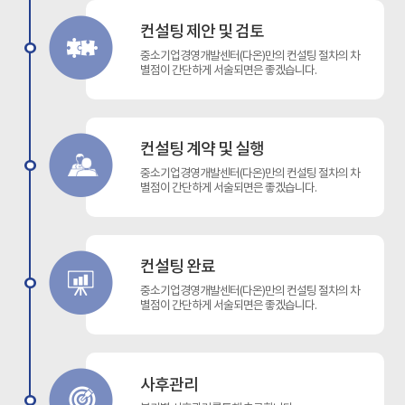
여 증여세
인터넷으로
로 납부하
받기 활용
컨설팅 제안 및 검토
경우 증여
금 신청서
중소기업경영개발센터(다온)만의 컨설팅 절차의 차
추후 대표님
든 정책자
별점이 간단하게 서술되면은 좋겠습니다.
원을 합
정 양식으
속세를 계
심사 기준
은 상속세
있다면 이
대한 증여
위한 실태
컨설팅 계약 및 실행
사람들에게
일부 정책
된 증여세
사업을 승
중소기업경영개발센터(다온)만의 컨설팅 절차의 차
 여건을
검토를 마
별점이 간단하게 서술되면은 좋겠습니다.
 일반적
실태 조사
10년이
심의 위원
수 없는
요한 요소
 금액은
과정에서 
컨설팅 완료
 인해 증
융자 지원
중소기업경영개발센터(다온)만의 컨설팅 절차의 차
로 볼 경
까다롭지 
별점이 간단하게 서술되면은 좋겠습니다.
 총부담세
금은 사업
 발생할
있습니다.
받기 전에
하다가 관
니다.
나 심지어
사후관리
않습니다.
별도의 통